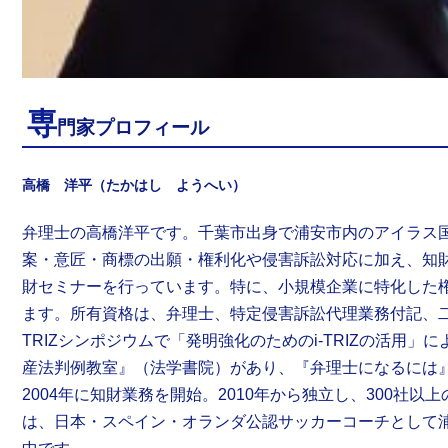
専
門家プロフィール
高橋 洋平（たかはし ようへい）
弁理士の高橋洋平です。千葉市出身で浦安市内のアイラス
案・意匠・商標の出願・権利化や侵害訴訟対応に加え、知
財セミナーを行っています。特に、小規模企業に特化した
ます。所有資格は、弁理士、特定侵害訴訟代理業務付記、
TRIZ
シンポジウムで「発明強化のための
i-TRIZ
の活用」に
産法判例教室』（法学書院）があり、『弁理士になるには
2004
年に知財業務を開始。
2010
年から独立し、
300
社以上
は、日本・スペイン・オランダ公認サッカーコーチとして