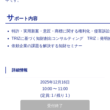
中です。
サ
ポート内容
特許・実用新案・意匠・商標に関する権利化・侵害訴訟
TRIZに基づく知財創出コンサルティング
TRIZ
：発明
依頼企業の課題を解決する知財セミナー
詳細情報
2025年12月16日
10:00 〜 11:00
(定員: 1 /
残り 1
)
受付終了