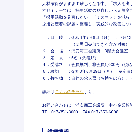
人材確保がますます難しくなる中、「求人を出
本セミナーでは、採用活動の見直しから定着率
「採用活動を見直したい」「ミスマッチを減ら
採用と定着の課題を整理し、実践的な改善につ
１．日 時 ：令和8年7月6日（月） 、7月13日
（※両日参加できる方が対象）
２．会 場 ：浦安商工会議所 3階大会議室
３．定 員 ：5名（先着順）
４．受講料 ：会員無料、非会員1,000円（税
５．締切 ：令和8年6月29日（月） ※定員
６．持ち物 ：自社の求人票（お持ちの方）、
詳細は
こちらのチラシ
より。
お問い合わせは、浦安商工会議所 中小企業相
TEL.047-351-3000 FAX.047-350-6698
詳細情報