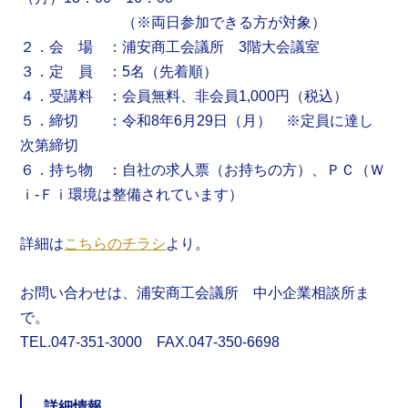
（※両日参加できる方が対象）
２．会 場 ：浦安商工会議所 3階大会議室
３．定 員 ：5名（先着順）
４．受講料 ：会員無料、非会員1,000円（税込）
５．締切 ：令和8年6月29日（月） ※定員に達し
次第締切
６．持ち物 ：自社の求人票（お持ちの方）、ＰＣ（Ｗ
ｉ-Ｆｉ環境は整備されています）
詳細は
こちらのチラシ
より。
お問い合わせは、浦安商工会議所 中小企業相談所ま
で。
TEL.047-351-3000 FAX.047-350-6698
詳細情報