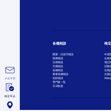
各種相談
検定
開業・許認可相談
年度
税務相談
合格
法律相談
簿記
労務相談
試験
金融相談
合格
事業承継相談
合格
知財相談
Web
メルマガ
専門家一覧
共済制度
検定申込