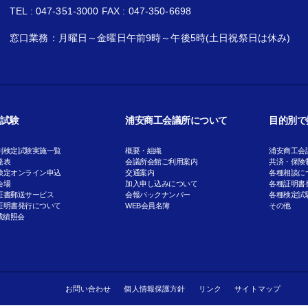
TEL : 047-351-3000 FAX : 047-350-6698
窓口業務：月曜日～金曜日午前9時～午後5時(土日祝祭日は休み)
試験
浦安商工会議所について
目的別で
別検定試験実施一覧
概要・組織
浦安商工会
発表
会議所会館ご利用案内
共済・保険
検定オンライン申込
交通案内
各種相談に
会場
加入申し込みについて
各種証明書
証書郵送サービス
会報バックナンバー
各種検定試
証明書発行について
WEB会員名簿
その他
成績照会
お問い合わせ
個人情報保護方針
リンク
サイトマップ