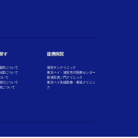
探す
提携病院
議所について
浦安サンクリニック
制度について
東京ベイ・浦安市川医療センター
ついて
新浦安虎ノ門クリニック
発行について
東京ベイ先端医療・幕張クリニッ
験について
ク