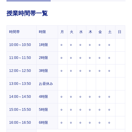
授業時間帯一覧
時間帯
時限
月
火
水
木
金
土
日
10:00～10:50
1時限
○
○
○
○
○
○
11:00～11:50
2時限
○
○
○
○
○
○
12:00～12:50
3時限
○
○
○
○
○
○
13:00～13:50
お昼休み
14:00～14:50
4時限
○
○
○
○
○
○
15:00～15:50
5時限
○
○
○
○
○
○
16:00～16:50
6時限
○
○
○
○
○
○