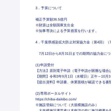
3．予算について
補正予算額36.5億円
※財源は全額国庫支出金
※知事専決による予算措置を行います。
4．千葉県感染拡大防止対策協力金（第4回）（7
7月12日から8月31日までの期間の協力金に
(1)申請受付
【方法】原則電子申請（電子申請が困難な場合
【期間】令和3年9月1日（水曜日）正午～10月
【提出資料】申請書、休業面積が確認できる書
(2)専用ポータルサイト
https://chiba-daikibo.com/
※施設登録について（大規模施設のみ）
大規模施設運営者は本申請の前に施設概要を