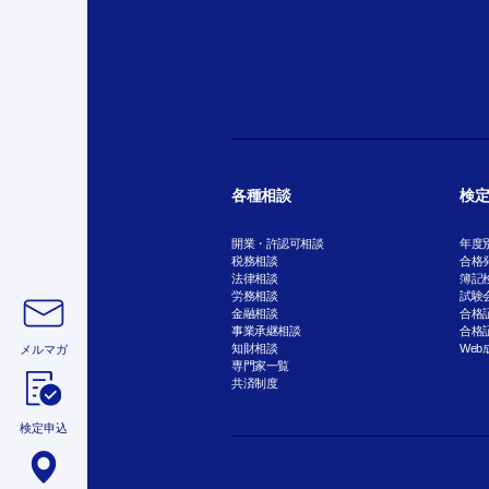
各種相談
検定
開業・許認可相談
年度
税務相談
合格
法律相談
簿記
労務相談
試験
金融相談
合格
事業承継相談
合格
知財相談
Web
メルマガ
専門家一覧
共済制度
検定申込