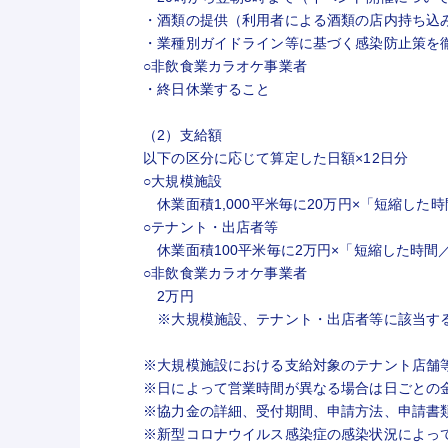
・酒類の提供（利用者による酒類の店内持ち込
・業種別ガイドライン等に基づく感染防止策
○非飲食業カラオケ事業者
・終日休業すること
（2）支給額
以下の区分に応じて算定した日額×12日分
○大規模施設
休業面積1,000平米毎に20万円×「短縮した
○テナント・出店者等
休業面積100平米毎に2万円×「短縮した時間
○非飲食業カラオケ事業者
2万円
※大規模施設、テナント・出店者等に該当す
※大規模施設における支給対象のテナント店舗等
※日によって営業時間が異なる場合は日ごとの
※協力金の詳細、受付期間、申請方法、申請書
※新型コロナウイルス感染症の感染状況によっ