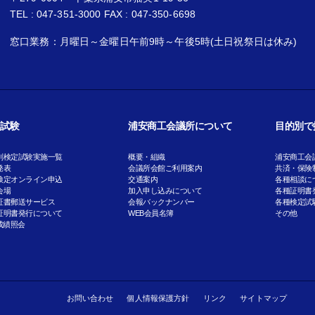
TEL : 047-351-3000 FAX : 047-350-6698
窓口業務：月曜日～金曜日午前9時～午後5時(土日祝祭日は休み)
試験
浦安商工会議所について
目的別で
別検定試験実施一覧
概要・組織
浦安商工会
発表
会議所会館ご利用案内
共済・保険
検定オンライン申込
交通案内
各種相談に
会場
加入申し込みについて
各種証明書
証書郵送サービス
会報バックナンバー
各種検定試
証明書発行について
WEB会員名簿
その他
成績照会
お問い合わせ
個人情報保護方針
リンク
サイトマップ