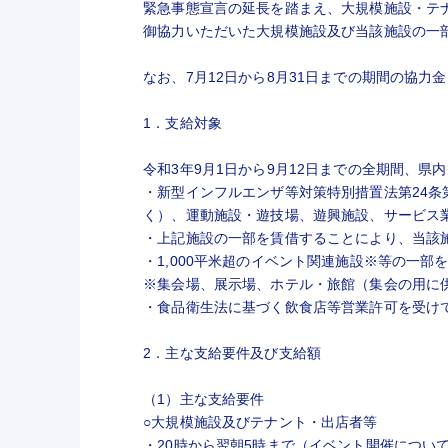
緊急事態宣言の延長を踏まえ、大規模施設・テナ
御協力いただいた大規模施設及び当該施設の一
なお、7月12日から8月31日までの期間の協力
1．支給対象
令和3年9月1日から9月12日までの全期間、
・新型インフルエンザ等対策特別措置法第24条
く）、運動施設・遊技場、遊興施設、サービス
・上記施設の一部を賃借することにより、当該
・1,000平米超のイベント関連施設※等の一
※集会場、展示場、ホテル・旅館（集会の用に
・食品衛生法に基づく飲食店等営業許可を受け
2．主な支給要件及び支給額
（1）主な支給要件
○大規模施設及びテナント・出店者等
・20時から翌朝5時まで（イベント開催につい