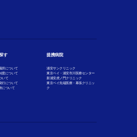
探す
提携病院
議所について
浦安サンクリニック
制度について
東京ベイ・浦安市川医療センター
ついて
新浦安虎ノ門クリニック
発行について
東京ベイ先端医療・幕張クリニッ
験について
ク