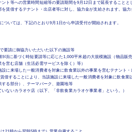
ント等への営業時間短縮等の要請期間を9月12日まで延長することとし
部を賃借するテナント・出店者等に対し、協力金が支給されます。協力
金については、下記のとおり9月1日から申請受付が開始されます。
県内で要請に御協力いただいた以下の施設等
第9項に基づく時短要請等に応じた1,000平米超の大規模施設（物品
業を営む店舗（生活必需サービスを除く）等）
施設に来場した一般消費者を対象に飲食業以外の事業を営むテナント・
部を賃借することにより、当該施設に来場した一般消費者を対象に飲食業
供する部分）、テーマパーク、遊園地等
ていないカラオケ店（以下、「非飲食業カラオケ事業者」という。）
ては21時から翌朝5時まで）営業自粛すること